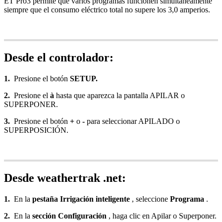
ET Pro3 permite que varios programas funcionen simultáneamente
siempre que el consumo eléctrico total no supere los 3,0 amperios.
Desde el controlador:
1.
Presione el botón
SETUP.
2.
Presione el
à
hasta que aparezca la pantalla APILAR o
SUPERPONER.
3.
Presione el botón
+
o
-
para seleccionar APILADO o
SUPERPOSICIÓN.
Desde weathertrak .net:
1.
En la
pestaña Irrigación inteligente
, seleccione
Programa
.
2.
En la
sección Configuración
, haga clic en Apilar o Superponer.