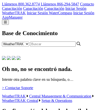
Llámenos 800.362.8774
Llámenos 866-294-5847
Contacto
Capacitación
Capacitación
Capacitación
Iniciar Sesión
WeatherTRAK
Iniciar Sesión WaterCompass
Iniciar Sesión
AppManager
Base de Conocimiento
Oh no, no se encontró nada.
Intente otra palabra clave en su búsqueda, o…
> Contactar Soporte
WeatherTRAK
Central Management & Communication
WeatherTRAK Central
Setup & Operations