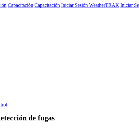
ción
Capacitación
Capacitación
Iniciar Sesión WeatherTRAK
Iniciar 
trol
etección de fugas