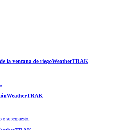
de la ventana de riego
WeatherTRAK
..
ión
WeatherTRAK
 o superpuesto...