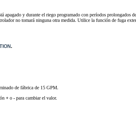
está apagado y durante el riego programado con períodos prolongados de
rolador no tomará ninguna otra medida. Utilice la función de fuga extend
TION
.
erminado de fábrica de 15 GPM.
otón
+
o
-
para cambiar el valor.