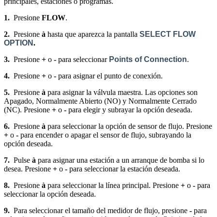
principales, estaciones o programas.
1.
Presione
FLOW
.
2.
Presione
à
hasta que aparezca la pantalla
SELECT FLOW
OPTION
.
3.
Presione
+
o
-
para seleccionar
Points of Connection
.
4.
Presione
+
o
-
para asignar el punto de conexión.
5.
Presione
à
para asignar la válvula maestra. Las opciones son
Apagado, Normalmente Abierto (NO) y Normalmente Cerrado
(NC). Presione
+
o
-
para elegir y subrayar la opción deseada.
6.
Presione
à
para seleccionar la opción de sensor de flujo. Presione
+
o
-
para encender o apagar el sensor de flujo, subrayando la
opción deseada.
7.
Pulse
à
para asignar una estación a un arranque de bomba si lo
desea. Presione
+
o
-
para seleccionar la estación deseada.
8.
Presione
à
para seleccionar la línea principal. Presione
+
o
-
para
seleccionar la opción deseada.
9.
Para seleccionar el tamaño del medidor de flujo, presione
-
para