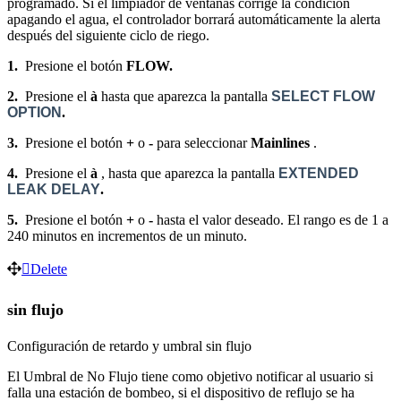
programado. Si el limpiador de ventanas corrige la condición
apagando el agua, el controlador borrará automáticamente la alerta
después del siguiente ciclo de riego.
1.
Presione el botón
FLOW.
2.
Presione el
à
hasta que aparezca la pantalla
SELECT FLOW
OPTION
.
3.
Presione el botón
+
o
-
para seleccionar
Mainlines
.
4.
Presione el
à
, hasta que aparezca la pantalla
EXTENDED
LEAK DELAY
.
5.
Presione el botón
+
o
-
hasta el valor deseado. El rango es de 1 a
240 minutos en incrementos de un minuto.
Delete
sin flujo
Configuración de retardo y umbral sin flujo
El Umbral de No Flujo tiene como objetivo notificar al usuario si
falla una estación de bombeo, si el dispositivo de reflujo se ha