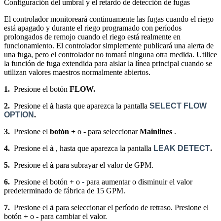
Configuración del umbral y el retardo de detección de fugas
El controlador monitoreará continuamente las fugas cuando el riego
está apagado y durante el riego programado con períodos
prolongados de remojo cuando el riego está realmente en
funcionamiento. El controlador simplemente publicará una alerta de
una fuga, pero el controlador no tomará ninguna otra medida. Utilice
la función de fuga extendida para aislar la línea principal cuando se
utilizan valores maestros normalmente abiertos.
1.
Presione el botón
FLOW.
2.
Presione el
à
hasta que aparezca la pantalla
SELECT FLOW
OPTION
.
3.
Presione el
botón +
o
-
para seleccionar
Mainlines
.
4.
Presione el
à
, hasta que aparezca la pantalla
LEAK DETECT
.
5.
Presione el
à
para subrayar el valor de GPM.
6.
Presione el botón
+
o
-
para aumentar o disminuir el valor
predeterminado de fábrica de 15 GPM.
7.
Presione el
à
para seleccionar el período de retraso. Presione el
botón
+
o
-
para cambiar el valor.