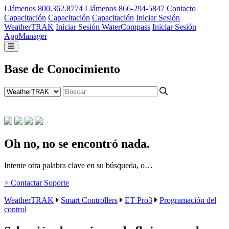
Llámenos 800.362.8774
Llámenos 866-294-5847
Contacto
Capacitación
Capacitación
Capacitación
Iniciar Sesión
WeatherTRAK
Iniciar Sesión WaterCompass
Iniciar Sesión
AppManager
Base de Conocimiento
Oh no, no se encontró nada.
Intente otra palabra clave en su búsqueda, o…
> Contactar Soporte
WeatherTRAK
Smart Controllers
ET Pro3
Programación del
control